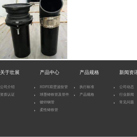
关于壮展
产品中心
产品规格
新闻资
公司介绍
HDPE双壁波纹管
执行标准
公司动态
资质认证
球墨铸铁管及管件
产品规格
行业新闻
镀锌钢管
常见问题
柔性铸铁管