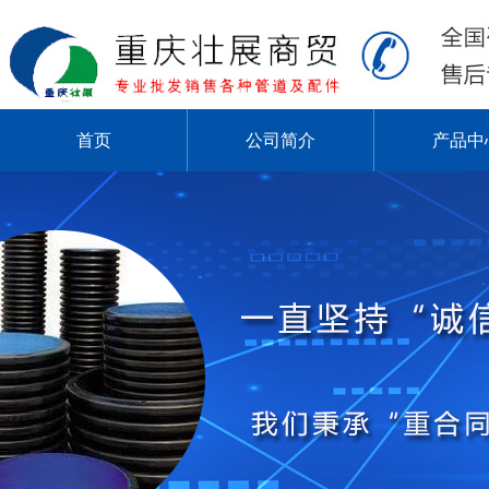
首页
公司简介
产品中