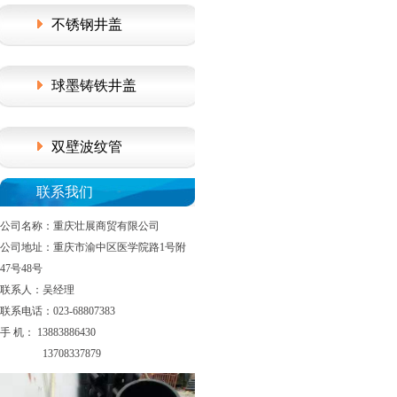
不锈钢井盖
球墨铸铁井盖
双壁波纹管
联系我们
公司名称：重庆壮展商贸有限公司
公司地址：重庆市渝中区医学院路1号附
47号48号
联系人：吴经理
联系电话：023-68807383
手 机： 13883886430
13708337879