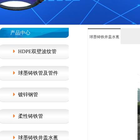
产品中心
球墨铸铁井盖水蓖
HDPE双壁波纹管
球墨铸铁管及管件
镀锌钢管
柔性铸铁管
球墨铸铁井盖水蓖