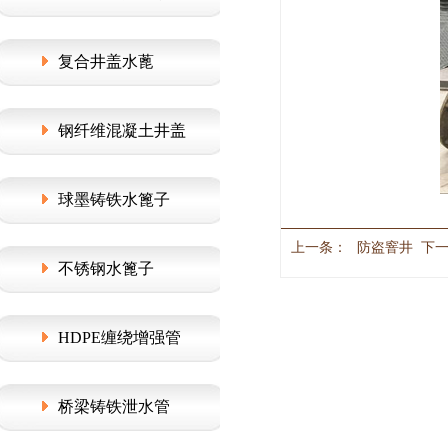
复合井盖水蓖
钢纤维混凝土井盖
球墨铸铁水篦子
上一条：
防盗窨井
下一
不锈钢水篦子
HDPE缠绕增强管
桥梁铸铁泄水管