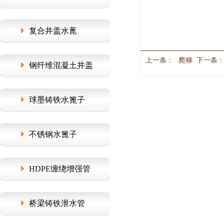
复合井盖水蓖
上一条：
爬梯
下一条
钢纤维混凝土井盖
球墨铸铁水篦子
不锈钢水篦子
HDPE缠绕增强管
桥梁铸铁泄水管