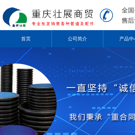
首页
公司简介
产品中