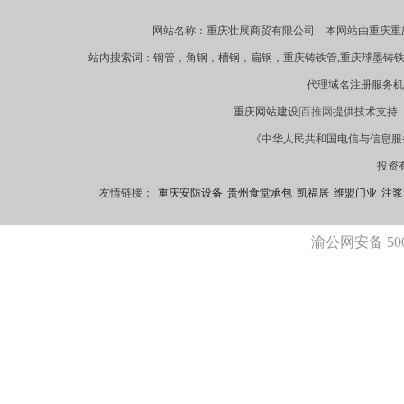
网站名称：重庆壮展商贸有限公司 本网站由重庆重庆壮展商贸
站内搜索词：钢管，角钢，槽钢，扁钢，重庆铸铁管,重庆球墨铸铁管,重
代理域名注册服务机
重庆网站建设|
百推网
提供技术支持 全国
《中华人民共和国电信与信息服
投资
友情链接：
重庆安防设备
贵州食堂承包
凯福居
维盟门业
注浆
渝公网安备 5001