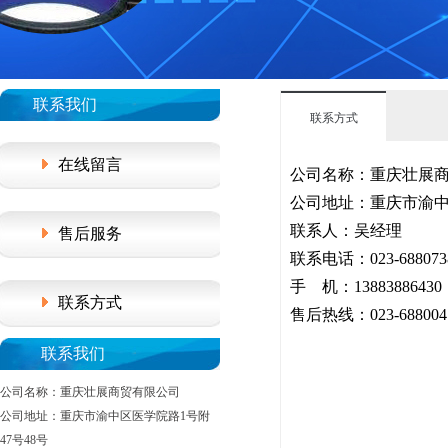
联系我们
联系方式
在线留言
公司名称：重庆壮展
公司地址：重庆市渝中区
联系人：吴经理
售后服务
联系电话：023-688073
手 机：13883886430 
联系方式
售后热线：023-688004
联系我们
公司名称：重庆壮展商贸有限公司
公司地址：重庆市渝中区医学院路1号附
47号48号