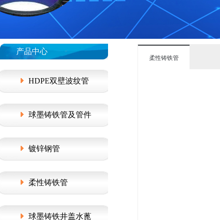
产品中心
柔性铸铁管
HDPE双壁波纹管
球墨铸铁管及管件
镀锌钢管
柔性铸铁管
球墨铸铁井盖水蓖