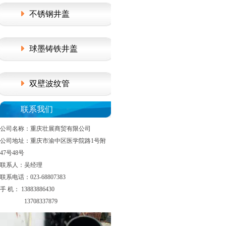
不锈钢井盖
球墨铸铁井盖
双壁波纹管
联系我们
公司名称：重庆壮展商贸有限公司
公司地址：重庆市渝中区医学院路1号附
47号48号
联系人：吴经理
联系电话：023-68807383
手 机： 13883886430
13708337879